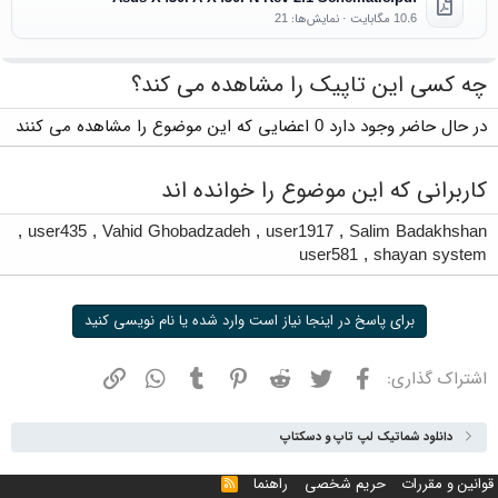
10.6 مگابایت · نمایش‌ها: 21
چه کسی این تاپیک را مشاهده می کند؟
در حال حاضر وجود دارد 0 اعضایی که این موضوع را مشاهده می کنند
کاربرانی که این موضوع را خوانده اند
,
user435
,
Vahid Ghobadzadeh
,
user1917
,
Salim Badakhshan
user581
,
shayan system
برای پاسخ در اینجا نیاز است وارد شده یا نام نویسی کنید
فیسبوک
توییتر
ردیت
پینترست
تامبلر
واتسپ
نشانی
اشتراک گذاری:
دانلود شماتیک لپ تاپ و دسکتاپ
قوانین و مقررات
حریم شخصی
راهنما
خوراک