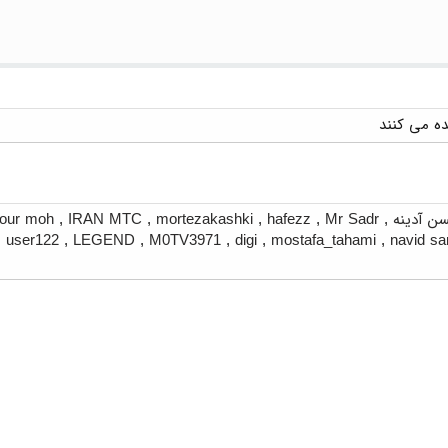
ن آدینه
,
Mr Sadr
,
hafezz
,
mortezakashki
,
IRAN MTC
,
our moh
,
user122
,
LEGEND
,
M0TV3971
,
digi
,
mostafa_tahami
,
navid s