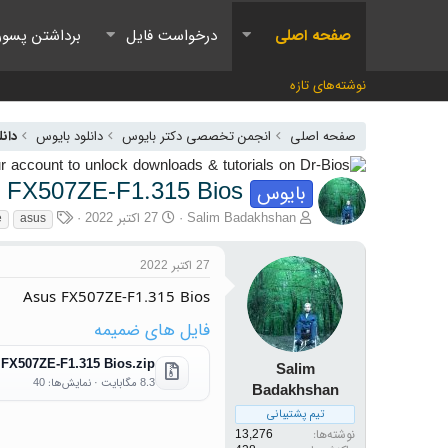
صفحه اصلی
درخواست فایل
برداشتن پسور
نوشته‌های تازه
صفحه اصلی
انجمن تخصصی دکتر بایوس
دانلود بایوس
دانل
 FX507ZE-F1.315 Bios
بایوس
آغازگر گفتمان
تاریخ شروع
برچسب‌ها
Salim Badakhshan
27 اکتبر 2022
e
asus
27 اکتبر 2022
Asus FX507ZE-F1.315 Bios
فایل های ضمیمه
FX507ZE-F1.315 Bios.zip
Salim
8.3 مگابایت · نمایش‌ها: 40
Badakhshan
تیم پشتیبانی
نوشته‌ها
13,276