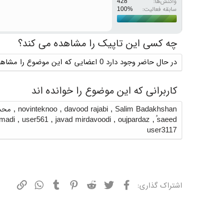
واکنش‌ها
428
سابقه فعالیت:
چه کسی این تاپیک را مشاهده می کند؟
در حال حاضر وجود دارد 0 اعضایی که این موضوع را مشاهده می کنند
کاربرانی که این موضوع را خوانده اند
Salim Badakhshan
,
davood rajabi
,
novinteknoo
,
محس
amadi
,
user561
,
javad mirdavoodi
,
oujpardaz
,
ُsaeed
user3117
فیسبوک
توییتر
ردیت
پینترست
تامبلر
واتسپ
نشانی
اشتراک گذاری: