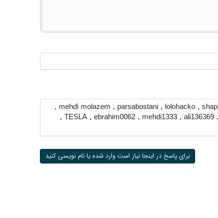
,
mehdi molazem
,
parsabostani
,
lolohacko
,
shap
,
TESLA
,
ebrahim0062
,
mehdi1333
,
ali136369
برای پاسخ در اینجا نیاز است وارد شده یا نام نویسی کنید