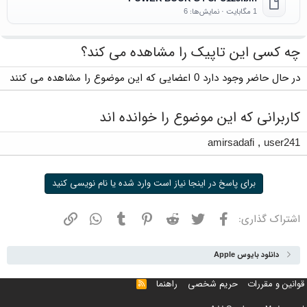
1 مگابایت · نمایش‌ها: 6
چه کسی این تاپیک را مشاهده می کند؟
در حال حاضر وجود دارد 0 اعضایی که این موضوع را مشاهده می کنند
کاربرانی که این موضوع را خوانده اند
amirsadafi
,
user241
برای پاسخ در اینجا نیاز است وارد شده یا نام نویسی کنید
فیسبوک
توییتر
ردیت
پینترست
تامبلر
واتسپ
نشانی
اشتراک گذاری:
دانلود بایوس Apple
قوانین و مقررات
حریم شخصی
راهنما
خوراک