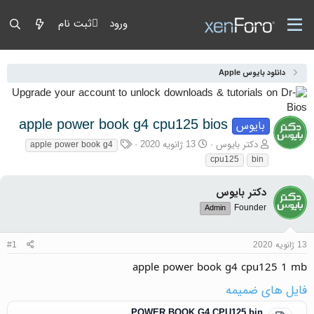
ورود
ثبت نام
دانلود بایوس Apple
apple power book g4 cpu125 bios
بایوس
آغازگر گفتمان
تاریخ شروع
برچسب‌ها
دکتر بایوس
13 ژانویه 2020
apple power book g4
cpu125
bin
دکتر بایوس
Founder
Admin
13 ژانویه 2020
#1
apple power book g4 cpu125 1 mb
فایل های ضمیمه
POWER BOOK G4 CPU125.bin