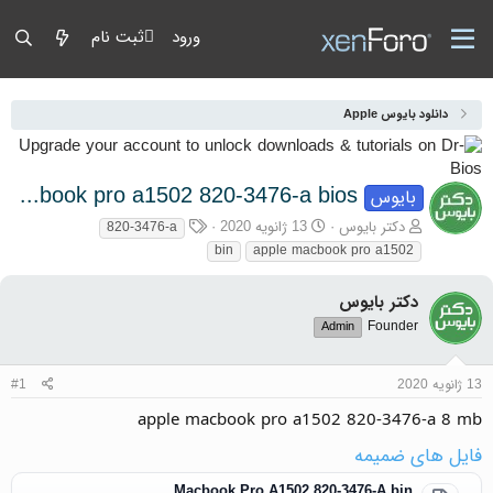
ورود
ثبت نام
دانلود بایوس Apple
apple macbook pro a1502 820-3476-a bios
بایوس
آغازگر گفتمان
تاریخ شروع
برچسب‌ها
دکتر بایوس
13 ژانویه 2020
820-3476-a
bin
apple macbook pro a1502
دکتر بایوس
Founder
Admin
13 ژانویه 2020
#1
apple macbook pro a1502 820-3476-a 8 mb
فایل های ضمیمه
Macbook Pro A1502 820-3476-A.bin