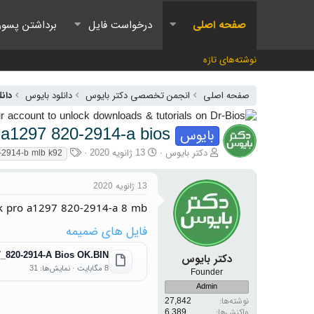
صفحه اصلی
درخواست فایل
برداشتن پسور
نوشته‌های تازه
صفحه اصلی
انجمن تخصصی دکتر بایوس
دانلود بایوس
دانل
 a1297 820-2914-a bios
بایوس
آغازگر گفتمان
تاریخ شروع
برچسب‌ها
دکتر بایوس
13 ژانویه 2020
-2914-b mlb k92
13 ژانویه 2020
k pro a1297 820-2914-a 8 mb
فایل های ضمیمه
_820-2914-A Bios OK.BIN
دکتر بایوس
8 مگابایت · نمایش‌ها: 31
Founder
Admin
نوشته‌ها
27,842
واکنش‌ها
6,389