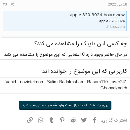
18 می 2022
#3
apple 820-3024 boardview
apple 820-3024
dr-bios.com
چه کسی این تاپیک را مشاهده می کند؟
در حال حاضر وجود دارد 0 اعضایی که این موضوع را مشاهده می کنند
کاربرانی که این موضوع را خوانده اند
Vahid
,
novinteknoo
,
Salim Badakhshan
,
Rasam110
,
user241
Ghobadzadeh
برای پاسخ در اینجا نیاز است وارد شده یا نام نویسی کنید
فیسبوک
توییتر
ردیت
پینترست
تامبلر
واتسپ
نشانی
اشتراک گذاری: