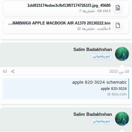
45680_1dd815174edee3cfbf13f071747261f3.jpg
104.3 KB · نمایش‌ها: 7
K78 051-8871 820-3024-B CF3E 21PJ6MB00G0 APPLE MACBOOK AIR A1370 20130222.bin
8 مگابایت · نمایش‌ها: 22
Salim Badakhshan
تیم پشتیبانی
18 می 2022
#2
apple 820-3024 schematic
apple 820-3024
dr-bios.com
Salim Badakhshan
تیم پشتیبانی