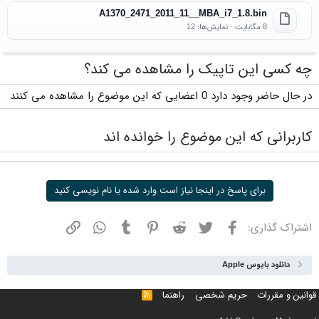
A1370_2471_2011_11__MBA_i7_1.8.bin
8 مگابایت · نمایش‌ها: 12
چه کسی این تاپیک را مشاهده می کند؟
در حال حاضر وجود دارد 0 اعضایی که این موضوع را مشاهده می کنند
کاربرانی که این موضوع را خوانده اند
برای پاسخ در اینجا نیاز است وارد شده یا نام نویسی کنید
فیسبوک
توییتر
ردیت
پینترست
تامبلر
واتسپ
نشانی
اشتراک گذاری:
دانلود بایوس Apple
قوانین و مقررات
حریم شخصی
راهنما
خوراک