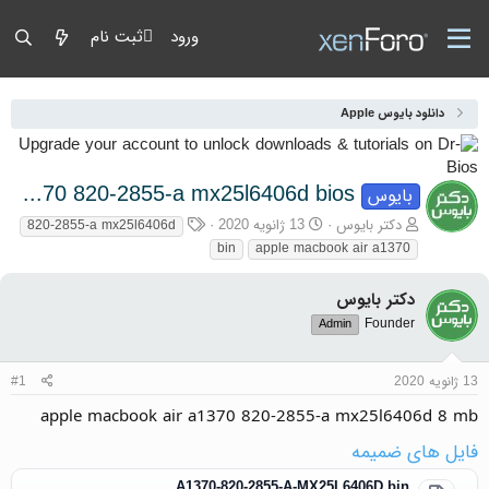
ورود
ثبت نام
دانلود بایوس Apple
apple macbook air a1370 820-2855-a mx25l6406d bios
بایوس
آغازگر گفتمان
تاریخ شروع
برچسب‌ها
دکتر بایوس
13 ژانویه 2020
820-2855-a mx25l6406d
bin
apple macbook air a1370
دکتر بایوس
Founder
Admin
13 ژانویه 2020
#1
apple macbook air a1370 820-2855-a mx25l6406d 8 mb
فایل های ضمیمه
A1370-820-2855-A-MX25L6406D.bin