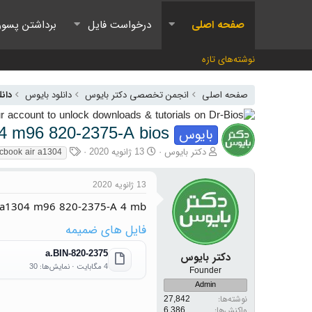
صفحه اصلی
درخواست فایل
برداشتن پسور
نوشته‌های تازه
صفحه اصلی
انجمن تخصصی دکتر بایوس
دانلود بایوس
دانل
4 m96 820-2375-А bios
بایوس
آغازگر گفتمان
تاریخ شروع
برچسب‌ها
دکتر بایوس
13 ژانویه 2020
cbook air a1304
13 ژانویه 2020
r a1304 m96 820-2375-А 4 mb
فایل های ضمیمه
820-2375-a.BIN
دکتر بایوس
4 مگابایت · نمایش‌ها: 30
Founder
Admin
نوشته‌ها
27,842
واکنش‌ها
6,386