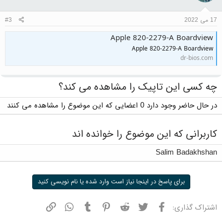
17 می 2022
#3
Apple 820-2279-A Boardview
Apple 820-2279-A Boardview
dr-bios.com
چه کسی این تاپیک را مشاهده می کند؟
در حال حاضر وجود دارد 0 اعضایی که این موضوع را مشاهده می کنند
کاربرانی که این موضوع را خوانده اند
Salim Badakhshan
برای پاسخ در اینجا نیاز است وارد شده یا نام نویسی کنید
فیسبوک
توییتر
ردیت
پینترست
تامبلر
واتسپ
نشانی
اشتراک گذاری: