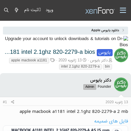
ورود
ثبت نام
دانلود بایوس Apple
apple macbook a1181 intel 2.1ghz 820-2279-a bios
بایوس
آغازگر گفتمان
تاریخ شروع
برچسب‌ها
دکتر بایوس
13 ژانویه 2020
apple macbook a1181
intel 2.1ghz 820-2279-a
bin
دکتر بایوس
Founder
Admin
13 ژانویه 2020
#1
apple macbook a1181 intel 2.1ghz 820-2279-a 2 mb
فایل های ضمیمه
BIOS APPLE MACBOOK A1181 INTEL 2.1GHZ 820-2279-A AS IS.rom