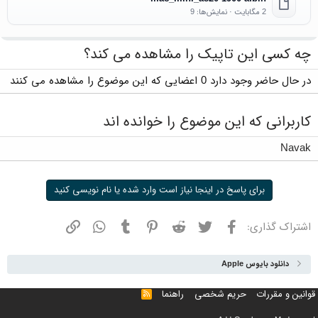
2 مگابایت · نمایش‌ها: 9
چه کسی این تاپیک را مشاهده می کند؟
در حال حاضر وجود دارد 0 اعضایی که این موضوع را مشاهده می کنند
کاربرانی که این موضوع را خوانده اند
Navak
برای پاسخ در اینجا نیاز است وارد شده یا نام نویسی کنید
فیسبوک
توییتر
ردیت
پینترست
تامبلر
واتسپ
نشانی
اشتراک گذاری:
دانلود بایوس Apple
قوانین و مقررات
حریم شخصی
راهنما
خوراک