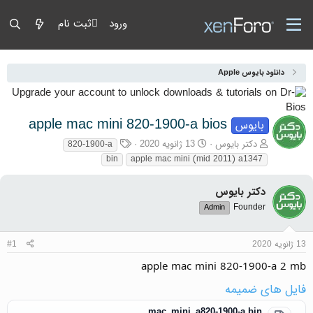
ورود
ثبت نام
دانلود بایوس Apple
apple mac mini 820-1900-a bios
بایوس
آغازگر گفتمان
تاریخ شروع
برچسب‌ها
دکتر بایوس
13 ژانویه 2020
820-1900-a
bin
apple mac mini (mid 2011) a1347
دکتر بایوس
Founder
Admin
13 ژانویه 2020
#1
apple mac mini 820-1900-a 2 mb
فایل های ضمیمه
mac_mini_a820-1900-a.bin