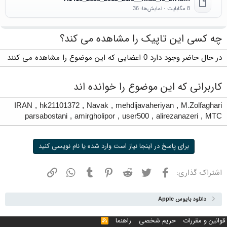
8 مگابایت · نمایش‌ها: 36
چه کسی این تاپیک را مشاهده می کند؟
در حال حاضر وجود دارد 0 اعضایی که این موضوع را مشاهده می کنند
کاربرانی که این موضوع را خوانده اند
IRAN
,
hk21101372
,
Navak
,
mehdijavaheriyan
,
M.Zolfaghari
parsabostani
,
amirgholipor
,
user500
,
alirezanazeri
,
MTC
برای پاسخ در اینجا نیاز است وارد شده یا نام نویسی کنید
فیسبوک
توییتر
ردیت
پینترست
تامبلر
واتسپ
نشانی
اشتراک گذاری:
دانلود بایوس Apple
قوانین و مقررات
حریم شخصی
راهنما
خوراک