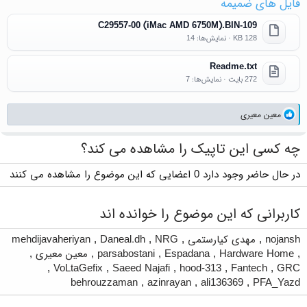
فایل های ضمیمه
109-C29557-00 (iMac AMD 6750M).BIN
128 KB · نمایش‌ها: 14
Readme.txt
272 بایت · نمایش‌ها: 7
واکنش‌ها:
معین معیری
چه کسی این تاپیک را مشاهده می کند؟
در حال حاضر وجود دارد 0 اعضایی که این موضوع را مشاهده می کنند
کاربرانی که این موضوع را خوانده اند
nojansh
,
مهدی کیارستمی
,
NRG
,
Daneal.dh
,
mehdijavaheriyan
,
Hardware Home
,
Espadana
,
parsabostani
,
معین معیری
,
,
VoLtaGefix
,
Saeed Najafi
,
hood-313
,
Fantech
,
GRC
behrouzzaman
,
azinrayan
,
ali136369
,
PFA_Yazd