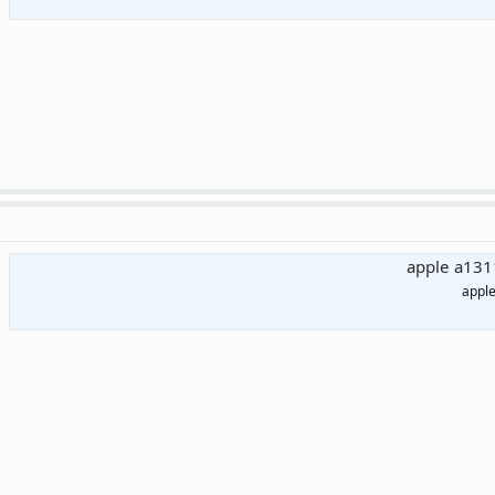
apple a131
appl