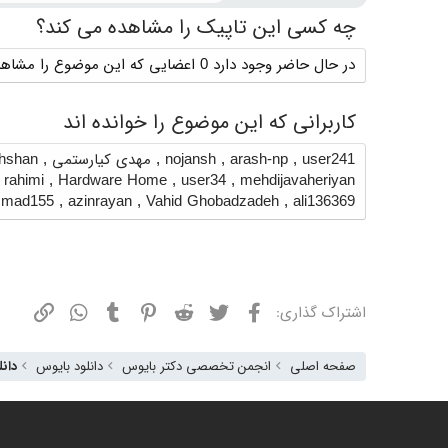
چه کسی این تاپیک را مشاهده می کند؟
در حال حاضر وجود دارد 0 اعضایی که این موضوع را مشاهده می کنند
کاربرانی که این موضوع را خوانده اند
user241
,
arash-np
,
nojansh
,
مهدی کیارستمی
,
hshan
 rahimi
,
Hardware Home
,
user34
,
mehdijavaheriyan
mad155
,
azinrayan
,
Vahid Ghobadzadeh
,
ali136369
فیسبوک
توییتر
ردیت
پینترست
تامبلر
واتسپ
نشانی
اشتراک گذاری:
صفحه اصلی
انجمن تخصصی دکتر بایوس
دانلود بایوس
دانل