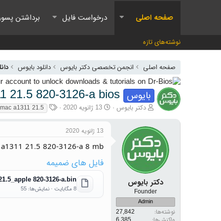
صفحه اصلی
درخواست فایل
برداشتن پسور
نوشته‌های تازه
صفحه اصلی
انجمن تخصصی دکتر بایوس
دانلود بایوس
دانل
1 21.5 820-3126-a bios
بایوس
آغازگر گفتمان
تاریخ شروع
برچسب‌ها
دکتر بایوس
13 ژانویه 2020
imac a1311 21.5
13 ژانویه 2020
 a1311 21.5 820-3126-a 8 mb
فایل های ضمیمه
1.5_apple 820-3126-a.bin
دکتر بایوس
8 مگابایت · نمایش‌ها: 55
Founder
Admin
نوشته‌ها
27,842
واکنش‌ها
6,385