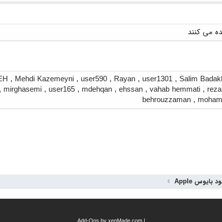
EH
,
Mehdi Kazemeyni
,
user590
,
Rayan
,
user1301
,
Salim Badak
,
mirghasemi
,
user165
,
mdehqan
,
ehssan
,
vahab hemmati
,
reza
behrouzzaman
,
moham
ود بایوس Apple
Add-Ons
by xenMade.com
|