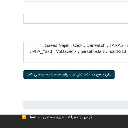
,
Saeed Najafi
,
Click
,
Daneal.dh
,
TARASH
,
PFA_Yazd
,
VoLtaGefix
,
parsabostani
,
hood-313
برای پاسخ در اینجا نیاز است وارد شده یا نام نویسی کنید
قوانین و مقررات
حریم شخصی
راهنما
خوراک