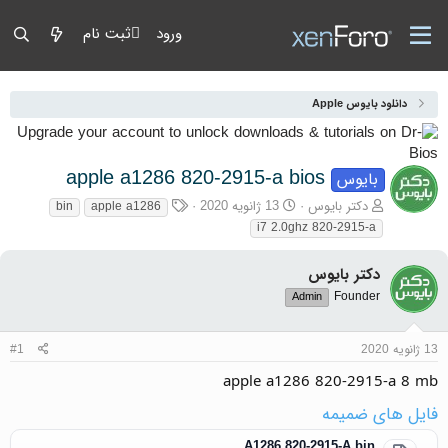
ورود
ثبت نام
دانلود بایوس Apple
apple a1286 820-2915-a bios
بایوس
آغازگر گفتمان
تاریخ شروع
برچسب‌ها
دکتر بایوس
13 ژانویه 2020
bin
apple a1286
i7 2.0ghz 820-2915-a
دکتر بایوس
Founder
Admin
13 ژانویه 2020
#1
apple a1286 820-2915-a 8 mb
فایل های ضمیمه
A1286 820-2915-A.bin