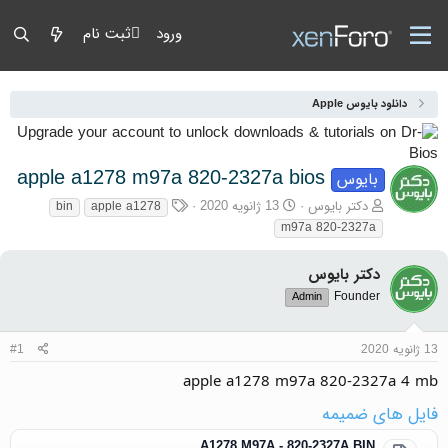
ورود
ثبت نام
دانلود بایوس Apple
apple a1278 m97a 820-2327a bios
بایوس
آغازگر گفتمان
تاریخ شروع
برچسب‌ها
دکتر بایوس
13 ژانویه 2020
bin
apple a1278
m97a 820-2327a
دکتر بایوس
Founder
Admin
13 ژانویه 2020
#1
apple a1278 m97a 820-2327a 4 mb
فایل های ضمیمه
A1278 M97A - 820-2327A.BIN