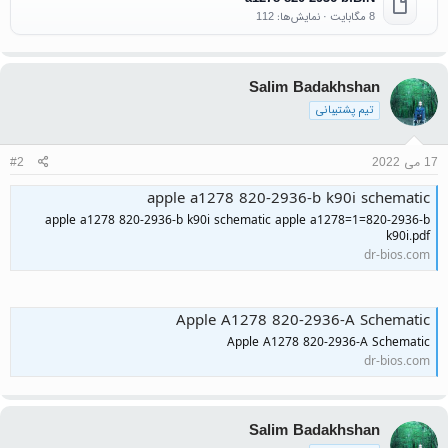
8 مگابایت · نمایش‌ها: 112
Salim Badakhshan
تیم پشتیبانی
17 می 2022
#2
apple a1278 820-2936-b k90i schematic
apple a1278 820-2936-b k90i schematic apple a1278=1=820-2936-b
k90i.pdf
dr-bios.com
Apple A1278 820-2936-A Schematic
Apple A1278 820-2936-A Schematic
dr-bios.com
Salim Badakhshan