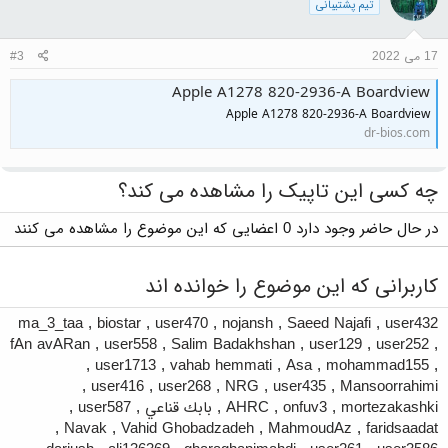
تیم پشتیبانی
17 می 2022
#3
Apple A1278 820-2936-A Boardview
Apple A1278 820-2936-A Boardview
dr-bios.com
چه کسی این تاپیک را مشاهده می کند؟
در حال حاضر وجود دارد 0 اعضایی که این موضوع را مشاهده می کنند
کاربرانی که این موضوع را خوانده اند
ma_3_taa
,
biostar
,
user470
,
nojansh
,
Saeed Najafi
,
user432
fAn avARan
,
user558
,
Salim Badakhshan
,
user129
,
user252
,
,
user1713
,
vahab hemmati
,
Asa
,
mohammad155
,
,
user416
,
user268
,
NRG
,
user435
,
Mansoorrahimi
mortezakashki
,
onfuv3
,
AHRC
,
بابك قناعي
,
user587
,
,
Navak
,
Vahid Ghobadzadeh
,
MahmoudAz
,
faridsaadat