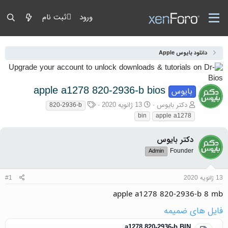
ورود
ثبت نام
دانلود بایوس Apple
apple a1278 820-2936-b bios
بایوس
آغازگر گفتمان
تاریخ شروع
برچسب‌ها
دکتر بایوس
13 ژانویه 2020
820-2936-b
bin
apple a1278
دکتر بایوس
Founder
Admin
13 ژانویه 2020
#1
apple a1278 820-2936-b 8 mb
فایل های ضمیمه
a1278 820-2936-b.BIN