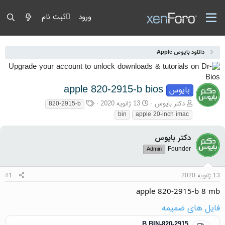
ورود
ثبت نام
دانلود بایوس Apple
apple 820-2915-b bios
بایوس
آغازگر گفتمان
تاریخ شروع
برچسب‌ها
دکتر بایوس
13 ژانویه 2020
820-2915-b
bin
apple 20-inch imac
دکتر بایوس
Founder
Admin
13 ژانویه 2020
#1
apple 820-2915-b 8 mb
فایل های ضمیمه
820-2915-B.BIN