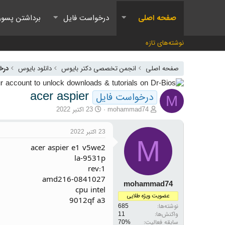
صفحه اصلی
درخواست فایل
برداشتن پسور
نوشته‌های تازه
صفحه اصلی
انجمن تخصصی دکتر بایوس
دانلود بایوس
درخ
acer aspier
درخواست فایل
M
آغازگر گفتمان
تاریخ شروع
mohammad74
23 اکتبر 2022
23 اکتبر 2022
M
acer aspier e1 v5we2
la-9531p
rev:1
amd216-0841027
mohammad74
cpu intel
عضویت ویژه طلایی
9012qf a3
نوشته‌ها
685
واکنش‌ها
11
سابقه فعالیت: