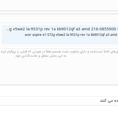
بایوس - acer aspire e1-572g v5we2 la-9531p rev 1a kb9012qf a3 amd 216-0855000 he338050a1414 bios
acer aspire e1-572g v5we2 la-9531p rev 1a kb9012qf a3 am
های کاملاً تست‌شده و دارای بازخورد مثبت هستیم.لطفاً در صورتی که فایلی را پروگرام کرده و 
به این بخش منتقل و علامت‌گذاری شود​