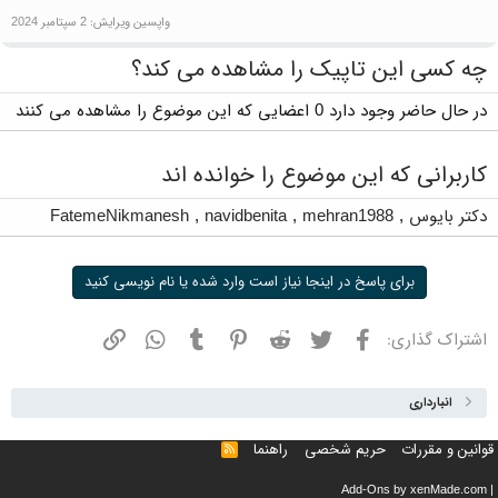
واپسین ویرایش:
2 سپتامبر 2024
چه کسی این تاپیک را مشاهده می کند؟
در حال حاضر وجود دارد 0 اعضایی که این موضوع را مشاهده می کنند
کاربرانی که این موضوع را خوانده اند
دکتر بایوس
,
mehran1988
,
navidbenita
,
FatemeNikmanesh
برای پاسخ در اینجا نیاز است وارد شده یا نام نویسی کنید
فیسبوک
توییتر
ردیت
پینترست
تامبلر
واتسپ
نشانی
اشتراک گذاری:
انبارداری
قوانین و مقررات
حریم شخصی
راهنما
خوراک
Add-Ons
by xenMade.com
|