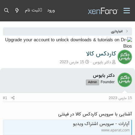
ورود
ثبت نام
انبارداری
کاردکس کالا
آغازگر گفتمان
تاریخ شروع
دکتر بایوس
15 مارس 2023
دکتر بایوس
Founder
Admin
15 مارس 2023
#1
آشنایی با سرویس کاردکس کالا در فینتی
آپارات - سرویس اشتراک ویدیو
www.aparat.com