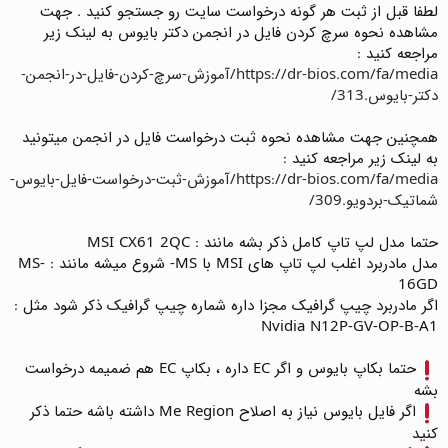
لطفا قبل از ثبت هر گونه درخواست سایت رو جستجو کنید . جهت
مشاهده نحوه سرچ کردن فایل در انجمن دکتر بایوس به لینک زیر
مراجعه کنید :
https://dr-bios.com/fa/media/آموزش-سرچ-کردن-فایل-در-انجمن-
دکتر-بایوس.313/
همچنین جهت مشاهده نحوه ثبت درخواست فایل در انجمن میتونید
به لینک زیر مراجعه کنید :
https://dr-bios.com/fa/media/آموزش-ثبت-درخواست-فایل-بایوس-
شماتیک-بردویو.309/
حتما مدل لپ تاپ کامل ذکر بشه مانند : MSI CX61 2QC
مدل مادربرد اغلب لپ تاپ های MSI با MS- شروع میشه مانند : MS-
16GD
اگر مادربرد چیپ گرافیک مجزا داره شماره چیپ گرافیک ذکر شود مثل :
Nvidia N12P-GV-OP-B-A1
حتما بکاپ بایوس و اگر EC داره ، بکاپ EC هم ضمیمه درخواست
بشه
اگر فایل بایوس نیاز به اصلاح Me Region داشته باشه حتما ذکر
کنید