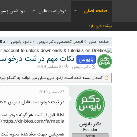
صفحه اصلی
درخواست فایل
برداشتن پسور
نوشته‌های تازه
صفحه اصلی
انجمن تخصصی دکتر بایوس
دانلود بایوس
دانلود
نکات مهم در ثبت درخواست فا
بایوس
آغازگر گفتمان
تاریخ شروع
دکتر بایوس
27 دسامبر 2019
گفتمان بسته شده است. (تنها سرپرستان می توانند به گفتگو بپردا
27 دسامبر 2019
در ثبت درخواست فایل بایوس Lenovo لطفا به موارد زیر توجه کنید تا بتونیم در کمترین زمان جوابگو باشیم .
لطفا قبل از ثبت هر گونه درخواست
https://dr-bios.com/fa/media/آموزش-سرچ-کردن-فایل-در-انجمن-دکتر-بایوس.313/
دکتر بایوس
Founder
همچنین جهت مشاهده نحوه ثبت درخ
Admin