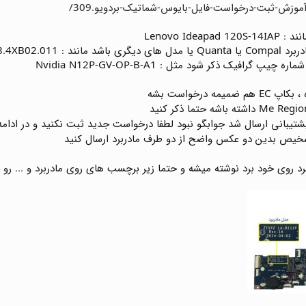
Lenovo Id
NM-A981 , DA0PS3MB8
گرافیک ذکر شود مثل : Nvidia N12P-GV-OP-B-A1
شتیبانی ارسال شد جوابگو نبود لطفا درخواست جدید ثبت نکنید و در ادا
شخیص بدین دو عکس واضح از دو طرف مادربرد ارسال کنید
د روی خود برد نوشته میشه و حتما زیر برچسب های روی مادربرد و ... رو