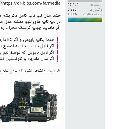
https://dr-bios.com/fa/media/آموزش-ثبت-درخواست-فایل-بایوس-شماتیک-بردویو.309/
نوشته‌ها
27,842
واکنش‌ها
6,386
سابقه فعالیت:
حتما مدل لپ تاپ کامل ذکر بشه مانند : eapad 120S-14IAP
در لپ تاپ های لنوو ممکنه مدل مادربرد Compal یا Quanta یا مدل های دیگری باشد مانند : E0 , 12209-1 LB59A 48.4XB02.011
اگر مادربرد چیپ گرافیک مجزا داره شماره چیپ 
حتما بکاپ بایوس و اگر EC داره ، بکاپ EC هم ضمیمه درخواست بشه
اگر فایل بایوس نیاز به اصلاح Me Region داشته باشه حتما ذکر کنید
اگر فایل بایوس که توسط تیم پ
اگر مدل مادربرد و نتونستین ت
⚠ توجه داشته باشید که مدل مادربر