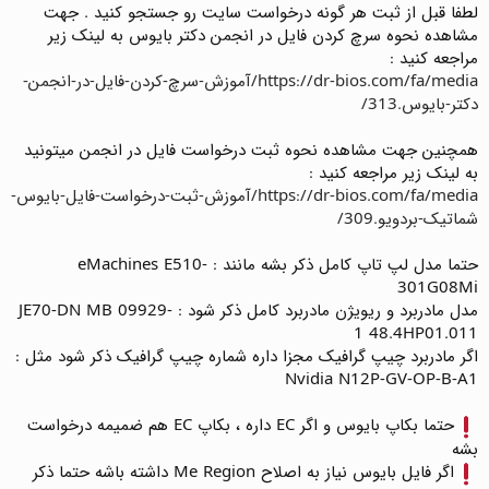
لطفا قبل از ثبت هر گونه درخواست سایت رو جستجو کنید . جهت
مشاهده نحوه سرچ کردن فایل در انجمن دکتر بایوس به لینک زیر
مراجعه کنید :
https://dr-bios.com/fa/media/آموزش-سرچ-کردن-فایل-در-انجمن-
دکتر-بایوس.313/
همچنین جهت مشاهده نحوه ثبت درخواست فایل در انجمن میتونید
به لینک زیر مراجعه کنید :
https://dr-bios.com/fa/media/آموزش-ثبت-درخواست-فایل-بایوس-
شماتیک-بردویو.309/
حتما مدل لپ تاپ کامل ذکر بشه مانند : eMachines E510-
301G08Mi
مدل مادربرد و ریویژن مادربرد کامل ذکر شود : JE70-DN MB 09929-
1 48.4HP01.011
اگر مادربرد چیپ گرافیک مجزا داره شماره چیپ گرافیک ذکر شود مثل :
Nvidia N12P-GV-OP-B-A1
حتما بکاپ بایوس و اگر EC داره ، بکاپ EC هم ضمیمه درخواست
بشه
اگر فایل بایوس نیاز به اصلاح Me Region داشته باشه حتما ذکر