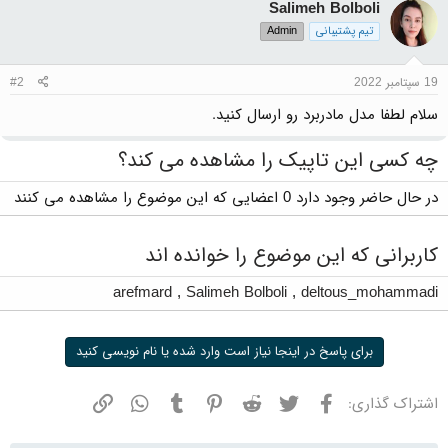
Salimeh Bolboli
تیم پشتیبانی
Admin
19 سپتامبر 2022
#2
سلام لطفا مدل مادربرد رو ارسال کنید.
چه کسی این تاپیک را مشاهده می کند؟
در حال حاضر وجود دارد 0 اعضایی که این موضوع را مشاهده می کنند
کاربرانی که این موضوع را خوانده اند
arefmard
,
Salimeh Bolboli
,
deltous_mohammadi
برای پاسخ در اینجا نیاز است وارد شده یا نام نویسی کنید
فیسبوک
توییتر
ردیت
پینترست
تامبلر
واتسپ
نشانی
اشتراک گذاری: