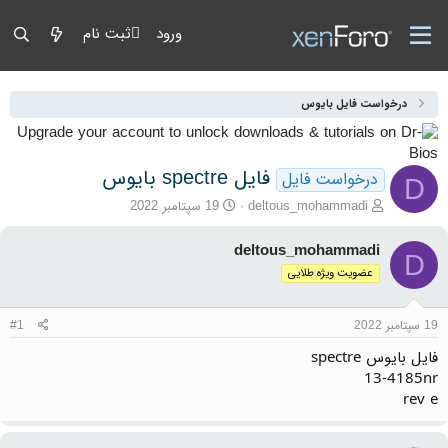
ورود
ثبت نام
درخواست فایل بایوس
فایل spectre بایوس
درخواست فایل
D
آغازگر گفتمان
تاریخ شروع
deltous_mohammadi
19 سپتامبر 2022
deltous_mohammadi
D
عضویت ویژه طلایی
19 سپتامبر 2022
#1
فایل بایوس spectre
13-4185nr
rev e