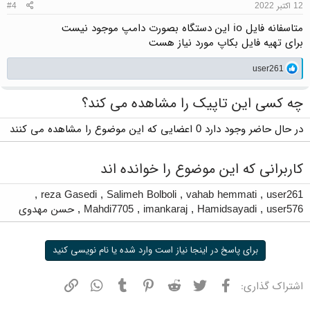
12 اکتبر 2022
#4
متاسفانه فایل io این دستگاه بصورت دامپ موجود نیست
برای تهیه فایل بکاپ مورد نیاز هست
واکنش‌ها:
user261
چه کسی این تاپیک را مشاهده می کند؟
در حال حاضر وجود دارد 0 اعضایی که این موضوع را مشاهده می کنند
کاربرانی که این موضوع را خوانده اند
,
reza Gasedi
,
Salimeh Bolboli
,
vahab hemmati
,
user261
user576
,
Hamidsayadi
,
imankaraj
,
Mahdi7705
,
حسن مهدوی
برای پاسخ در اینجا نیاز است وارد شده یا نام نویسی کنید
فیسبوک
توییتر
ردیت
پینترست
تامبلر
واتسپ
نشانی
اشتراک گذاری: