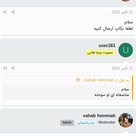
12 اکتبر 2022
#2
سلام
لطفا بکاپ ارسال کنید
user261
U
عضویت ویژه طلایی
12 اکتبر 2022
#3
به نقل از Vahab Hemmati :
سلام
متاسفانه ای او سوخته
vahab hemmati
Moderator
تیم پشتیبانی
Admin