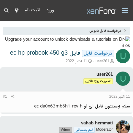
ورود
ثبت نام
درخواست فایل بایوس
فایل ec hp probook 450 g3
درخواست فایل
U
آغازگر گفتمان
تاریخ شروع
user261
11 اکتبر 2022
user261
U
عضویت ویژه طلایی
11 اکتبر 2022
#1
سلام زحمتتون فایل ای او ec
da0x63mb6h1 rev h
vahab hemmati
Moderator
تیم پشتیبانی
Admin