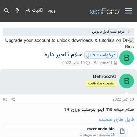
ورود
ثبت نام
درخواست فایل بایوس
سلام تاخیر داره
درخواست فایل
B
آغازگر گفتمان
تاریخ شروع
Behrooz91
10 اکتبر 2022
Behrooz91
B
عضویت ویژه طلایی
10 اکتبر 2022
#1
سلام میشه me اینو بفرستید ورژن 14
فایل های ضمیمه
razer arvin.bin
16 مگابایت · نمایش‌ها: 1