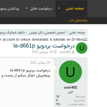
صفحه اصلی
درخواست فایل
برداشتن پسور
نوشته‌های تازه
صفحه اصلی
انجمن تخصصی دکتر بایوس
دانلود شماتیک بردو
درخواست بردویو la-d661p
U
آغازگر گفتمان
تاریخ شروع
user402
25 سپتامبر 2022
25 سپتامبر 2022
U
درخواست بردویو la-d661p
پیشاپیش تشکر میکنم از زحمت و 
user402
کاربر
نوشته‌ها
34
واکنش‌ها
9
سابقه فعالیت: