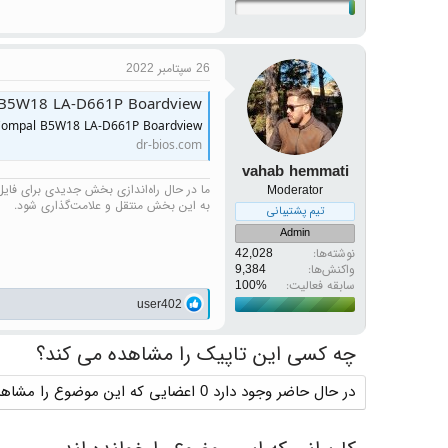
26 سپتامبر 2022
l B5W18 LA-D661P Boardview
 Compal B5W18 LA-D661P Boardview
dr-bios.com
vahab hemmati
ما در حال راه‌اندازی بخش جدیدی برای فایل‌ه
Moderator
به این بخش منتقل و علامت‌گذاری شود.
تیم پشتیبانی
Admin
نوشته‌ها
42,028
واکنش‌ها
9,384
سابقه فعالیت:
واکنش‌ها:
user402
چه کسی این تاپیک را مشاهده می کند؟
در حال حاضر وجود دارد 0 اعضایی که این موضوع را مشاهده می کنند