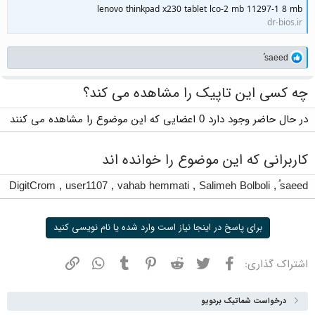
lenovo thinkpad x230 tablet lco-2 mb 11297-1 8 mb
dr-bios.ir
واکنش‌ها:
ُsaeed
چه کسی این تاپیک را مشاهده می کند؟
در حال حاضر وجود دارد 0 اعضایی که این موضوع را مشاهده می کنند
کاربرانی که این موضوع را خوانده اند
DigitCrom
,
user1107
,
vahab hemmati
,
Salimeh Bolboli
,
ُsaeed
برای پاسخ در اینجا نیاز است وارد شده یا نام نویسی کنید
فیسبوک
توییتر
ردیت
پینترست
تامبلر
واتسپ
نشانی
اشتراک گذاری:
درخواست شماتیک بردویو