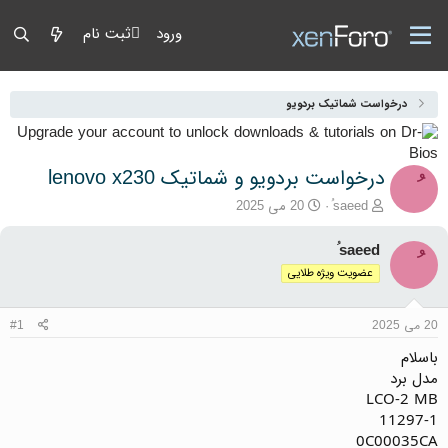
ورود
ثبت نام
درخواست شماتیک بردویو
درخواست بردویو و شماتیک lenovo x230
آغازگر گفتمان
تاریخ شروع
ُsaeed
20 می 2025
ُsaeed
عضویت ویژه طلایی
20 می 2025
#1
باسلام
مدل برد
LCO-2 MB
11297-1
0C00035CA