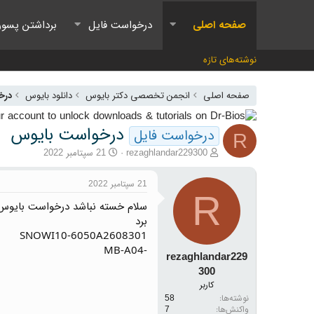
صفحه اصلی
درخواست فایل
برداشتن پسور
نوشته‌های تازه
صفحه اصلی
انجمن تخصصی دکتر بایوس
دانلود بایوس
درخ
درخواست بایوس
درخواست فایل
R
آغازگر گفتمان
تاریخ شروع
rezaghlandar229300
21 سپتامبر 2022
21 سپتامبر 2022
R
سلام خسته نباشد درخواست بایوس P350 G1
برد
SNOWI10-6050A2608301
-MB-A04
rezaghlandar229
300
کاربر
نوشته‌ها
58
واکنش‌ها
7