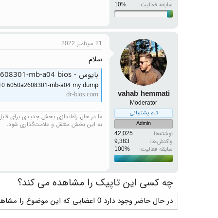
سابقه فعالیت:
21 سپتامبر 2022
سلام
بایوس - hp 350 g1 snowi10 6050a2608301-mb-a04 bios
i10 6050a2608301-mb-a04 my dump
vahab hemmati
dr-bios.com
Moderator
تیم پشتیبانی
ما در حال راه‌اندازی بخش جدیدی برای فایل‌ه
Admin
به این بخش منتقل و علامت‌گذاری شود.
نوشته‌ها
42,025
واکنش‌ها
9,383
سابقه فعالیت:
چه کسی این تاپیک را مشاهده می کند؟
در حال حاضر وجود دارد 0 اعضایی که این موضوع را مشاهده می کنند