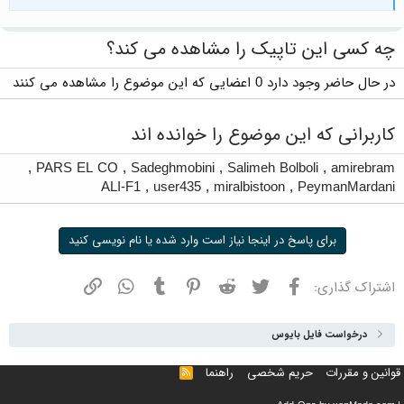
چه کسی این تاپیک را مشاهده می کند؟
در حال حاضر وجود دارد 0 اعضایی که این موضوع را مشاهده می کنند
کاربرانی که این موضوع را خوانده اند
,
PARS EL CO
,
Sadeghmobini
,
Salimeh Bolboli
,
amirebram
ALI-F1
,
user435
,
miralbistoon
,
PeymanMardani
برای پاسخ در اینجا نیاز است وارد شده یا نام نویسی کنید
فیسبوک
توییتر
ردیت
پینترست
تامبلر
واتسپ
نشانی
اشتراک گذاری:
درخواست فایل بایوس
قوانین و مقررات
حریم شخصی
راهنما
خوراک