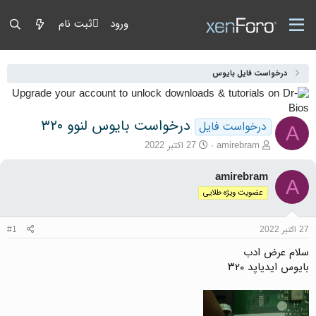
ورود
ثبت نام
درخواست فایل بایوس
درخواست بایوس لنوو ۳۲۰
درخواست فایل
A
آغازگر گفتمان
تاریخ شروع
amirebram
27 اکتبر 2022
amirebram
A
عضویت ویژه طلایی
27 اکتبر 2022
#1
سلام عرض ادب
بایوس ایدیاپد ۳۲۰