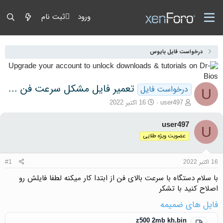
ورود
ثبت نام
درخواست فایل بایوس
تعمیر فایل مشکل سرعت فن z500 la9061p
درخواست فایل
U
آغازگر گفتمان
تاریخ شروع
user497
16 اکتبر 2022
user497
U
عضویت ویژه طلایی
16 اکتبر 2022
#1
با سلام دستگاه با سرعت بالای فن از ابتدا کار میکنه لطفا فایلش رو
اصلاح کنید با تشکر
فایل های ضمیمه
z500 2mb kh.bin