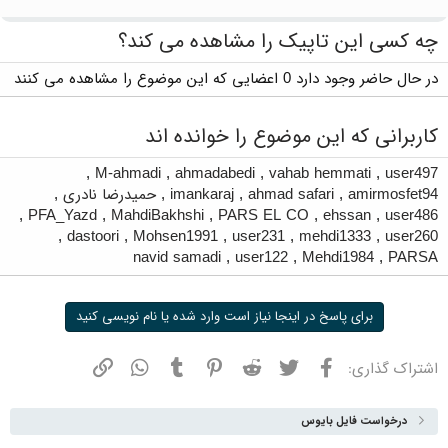
چه کسی این تاپیک را مشاهده می کند؟
در حال حاضر وجود دارد 0 اعضایی که این موضوع را مشاهده می کنند
کاربرانی که این موضوع را خوانده اند
,
M-ahmadi
,
ahmadabedi
,
vahab hemmati
,
user497
amirmosfet94
,
ahmad safari
,
imankaraj
,
حمیدرضا نادری
,
,
PFA_Yazd
,
MahdiBakhshi
,
PARS EL CO
,
ehssan
,
user486
,
dastoori
,
Mohsen1991
,
user231
,
mehdi1333
,
user260
navid samadi
,
user122
,
Mehdi1984
,
PARSA
برای پاسخ در اینجا نیاز است وارد شده یا نام نویسی کنید
فیسبوک
توییتر
ردیت
پینترست
تامبلر
واتسپ
نشانی
اشتراک گذاری:
درخواست فایل بایوس