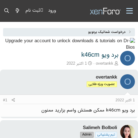
ورود
ثبت نام
درخواست شماتیک بردویو
برد ویو k46cm
O
آغازگر گفتمان
تاریخ شروع
overtankk
1 اکتبر 2022
overtankk
O
عضویت ویژه طلایی
1 اکتبر 2022
#1
برد ویو k46cm ممکن هستش واسم بزارید ممنون
Salimeh Bolboli
تیم پشتیبانی
Admin