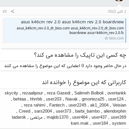
1 اکتبر 2022
#2
asus k46cm rev 2.0 asus k46cm rev 2.0 boardview
asus_k46cm_rev-2.0_dr_bios.com asus_k46cm_rev-2.0_dr_bios.com
boardview asus=k46cm_rev-2.0.fz
dr-bios.com
چه کسی این تاپیک را مشاهده می کند؟
در حال حاضر وجود دارد 0 اعضایی که این موضوع را مشاهده می کنند
کاربرانی که این موضوع را خوانده اند
skycity
,
rezaalipour
,
reza Gasedi
,
Salimeh Bolboli
,
overtankk
,
behtaa
,
hhrrbb
,
user203
,
Navak
,
gmorteza25
,
user124
,
,
reza rahimi
,
Fantech
,
user2249
,
ak1_2004
,
Veisian
,
Creed
,
sars2004
,
user373
,
barbi_bambo
,
aliendorphin
user269
,
user437
,
user464
,
majids1370
,
مرتضی
,
tadarok
kam.mak
,
user184
,
system