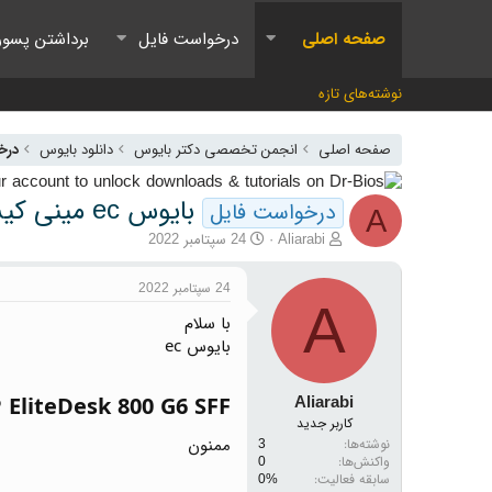
صفحه اصلی
درخواست فایل
برداشتن پسور
نوشته‌های تازه
صفحه اصلی
انجمن تخصصی دکتر بایوس
دانلود بایوس
درخ
بایوس ec مینی کیس hp
درخواست فایل
A
آغازگر گفتمان
تاریخ شروع
Aliarabi
24 سپتامبر 2022
24 سپتامبر 2022
A
با سلام
بایوس ec
Aliarabi
 EliteDesk 800 G6 SFF​
کاربر جدید
ممنون
نوشته‌ها
3
واکنش‌ها
0
سابقه فعالیت: