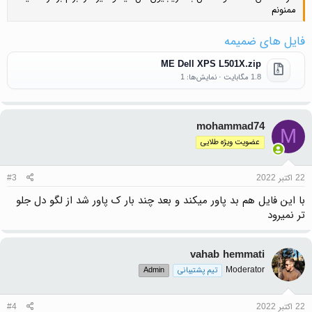
ممنونم
فایل های ضمیمه
ME Dell XPS L501X.zip
1.8 مگابایت · نمایش‌ها: 1
mohammad74
M
عضویت ویژه طلایی
22 اکتبر 2022
#3
با این فایل هم بد پاور میکند و بعد چند بار ک پاور شد از لگو دل جلو
تر نمیرود
vahab hemmati
Moderator
تیم پشتیبانی
Admin
22 اکتبر 2022
#4