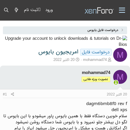
ورود
ثبت نام
درخواست فایل بایوس
امریجیون بایوس
درخواست فایل
M
آغازگر گفتمان
تاریخ شروع
mohammad74
20 اکتبر 2022
mohammad74
M
عضویت ویژه طلایی
20 اکتبر 2022
#1
dagm6bmb8f0 rev f
dell xps
سلام خوبین دستگاه فقط با همین بایوس پاور میشودو با این بایوس تا
لگو دل بیشتر جلو نمیرود و با بایوس شما دستگاه روشن نمیشود
اگر امکانش هست و مشکل با امریجیون حل میشود ایراد را برام