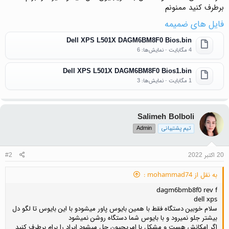
برطرف کنید ممنونم
فایل های ضمیمه
Dell XPS L501X DAGM6BM8F0 Bios.bin
4 مگابایت · نمایش‌ها: 6
Dell XPS L501X DAGM6BM8F0 Bios1.bin
1 مگابایت · نمایش‌ها: 3
Salimeh Bolboli
تیم پشتیبانی
Admin
20 اکتبر 2022
#2
به نقل از mohammad74 :
dagm6bmb8f0 rev f
dell xps
سلام خوبین دستگاه فقط با همین بایوس پاور میشودو با این بایوس تا لگو دل
بیشتر جلو نمیرود و با بایوس شما دستگاه روشن نمیشود
اگر امکانش هست و مشکل با امریجیون حل میشود ایراد را برام برطرف کنید