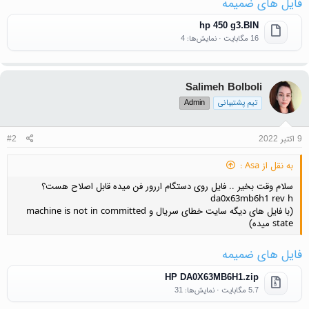
فایل های ضمیمه
hp 450 g3.BIN
16 مگابایت · نمایش‌ها: 4
Salimeh Bolboli
تیم پشتیبانی
Admin
9 اکتبر 2022
#2
به نقل از Asa :
سلام وقت بخیر .. فایل روی دستگام اررور فن میده قابل اصلاح هست؟
da0x63mb6h1 rev h
(با فایل های دیگه سایت خطای سریال و machine is not in committed
state میده)
فایل های ضمیمه
HP DA0X63MB6H1.zip
5.7 مگابایت · نمایش‌ها: 31