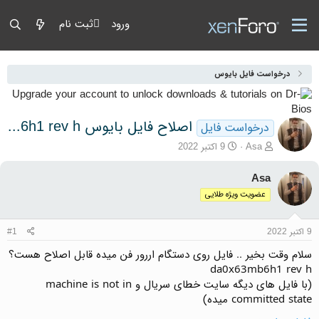
ورود
ثبت نام
درخواست فایل بایوس
اصلاح فایل بایوس da0x63mb6h1 rev h
درخواست فایل
آغازگر گفتمان
تاریخ شروع
Asa
9 اکتبر 2022
Asa
عضویت ویژه طلایی
9 اکتبر 2022
#1
سلام وقت بخیر .. فایل روی دستگام اررور فن میده قابل اصلاح هست؟
da0x63mb6h1 rev h
(با فایل های دیگه سایت خطای سریال و machine is not in
committed state میده)