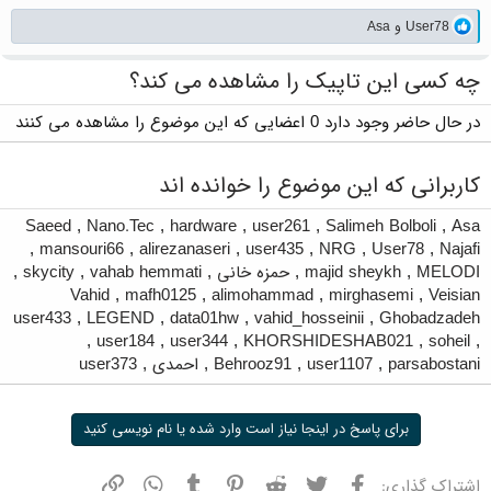
واکنش‌ها:
User78
و
Asa
چه کسی این تاپیک را مشاهده می کند؟
در حال حاضر وجود دارد 0 اعضایی که این موضوع را مشاهده می کنند
کاربرانی که این موضوع را خوانده اند
Saeed
,
Nano.Tec
,
hardware
,
user261
,
Salimeh Bolboli
,
Asa
,
mansouri66
,
alirezanaseri
,
user435
,
NRG
,
User78
,
Najafi
MELODI
,
majid sheykh
,
حمزه خانی
,
vahab hemmati
,
skycity
,
Vahid
,
mafh0125
,
alimohammad
,
mirghasemi
,
Veisian
user433
,
LEGEND
,
data01hw
,
vahid_hosseinii
,
Ghobadzadeh
,
user184
,
user344
,
KHORSHIDESHAB021
,
soheil
,
parsabostani
,
user1107
,
Behrooz91
,
احمدی
,
user373
برای پاسخ در اینجا نیاز است وارد شده یا نام نویسی کنید
فیسبوک
توییتر
ردیت
پینترست
تامبلر
واتسپ
نشانی
اشتراک گذاری: