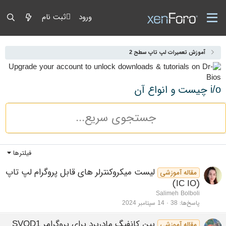
ورود
ثبت نام
آموزش تعمیرات لپ تاپ سطح 2
i/o چیست و انواع آن
فیلترها
لیست میکروکنترلر های قابل پروگرام لپ تاپ
مقاله آموزشی
(IC IO)
Salimeh Bolboli
پاسخ‌ها
38
14 سپتامبر 2024
پین کانفیگ مادربرد برای پروگرامر SVOD1
مقاله آموزشی