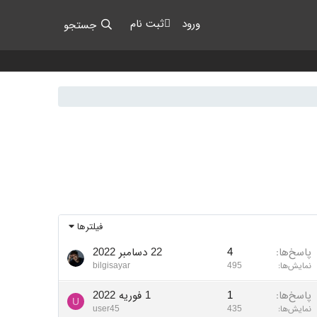
ورود
ثبت نام
جستجو
فیلترها
پاسخ‌ها
4
22 دسامبر 2022
نمایش‌ها
495
bilgisayar
پاسخ‌ها
1
1 فوریه 2022
U
نمایش‌ها
435
user45