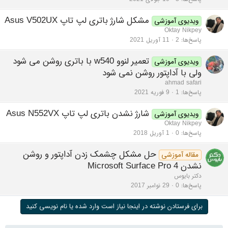
مشکل شارژ باتری لپ تاپ Asus V502UX
ویدیوی آموزشی
Oktay Nikpey
پاسخ‌ها
2
11 آوریل 2021
تعمیر لنوو w540 با باتری روشن می شود
ویدیوی آموزشی
ولی با آداپتور روشن نمی شود
ahmad safari
پاسخ‌ها
1
9 فوریه 2021
شارژ نشدن باتری لپ تاپ Asus N552VX
ویدیوی آموزشی
Oktay Nikpey
پاسخ‌ها
0
1 آوریل 2018
حل مشکل چشمک زدن آداپتور و روشن
مقاله آموزشی
نشدن Microsoft Surface Pro 4
دکتر بایوس
پاسخ‌ها
0
29 نوامبر 2017
برای فرستادن نوشته در اینجا نیاز است وارد شده یا نام نویسی کنید