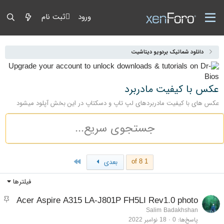
ورود
ثبت نام
دانلود شماتیک بردویو دیتاشیت
عکس با کیفیت مادربرد
عکس های با کیفیت مادربردهای لپ تاپ و دسکتاپ در این بخش آپلود میشود
Last
1 of 8
بعدی
فیلترها
مو
Acer Aspire A315 LA-J801P FH5LI Rev1.0 photo
Salim Badakhshan
پاسخ‌ها
0
18 نوامبر 2022