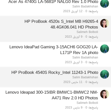
Acer As 4740G LA-5681P NALG0 Rev 1.0 Photo
Salim Badakhshan
پاسخ‌ها
0
12 آوریل 2023
HP ProBook 4520s S_Intel MB H9265-4
48.4GK06.041 HD Photos
Salimeh Bolboli
پاسخ‌ها
0
9 آوریل 2023
Lenovo IdeaPad Gaming 3-15ACH6 GOG20 LA-
L171P Rev 1A photo
Salim Badakhshan
پاسخ‌ها
0
3 آوریل 2023
HP ProBook 4540S Rocky_Intel 11243-1 Photo
Salim Badakhshan
پاسخ‌ها
0
11 مارس 2023
Lenovo Ideapad 300-15IBR BMWC1-BMWC2 NM-
A471 Rev 2.0 HD Photos
Salimeh Bolboli
پاسخ‌ها
0
9 مارس 2023